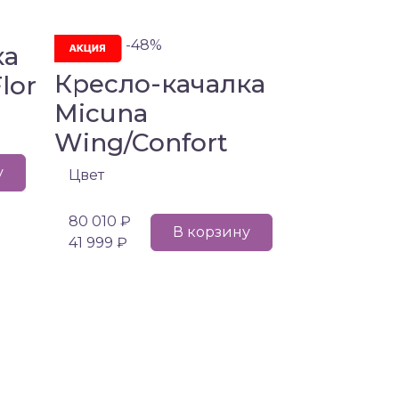
-48%
ка
Кресло-качалка
lor
Micuna
Wing/Confort
у
Цвет
80 010 ₽
В корзину
41 999 ₽