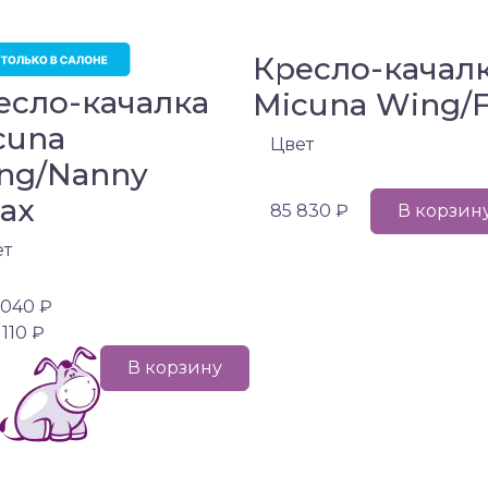
Кресло-качал
есло-качалка
Micuna Wing/F
cuna
Цвет
ng/Nanny
lax
85 830 ₽
В корзин
ет
 040 ₽
 110 ₽
В корзину