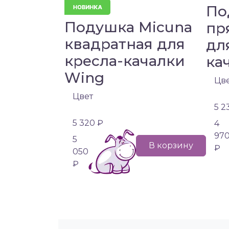
По
Подушка Micuna
пр
квадратная для
дл
кресла-качалки
ка
Wing
Цв
Цвет
5 2
5 320 ₽
4
97
5
В корзину
₽
050
₽