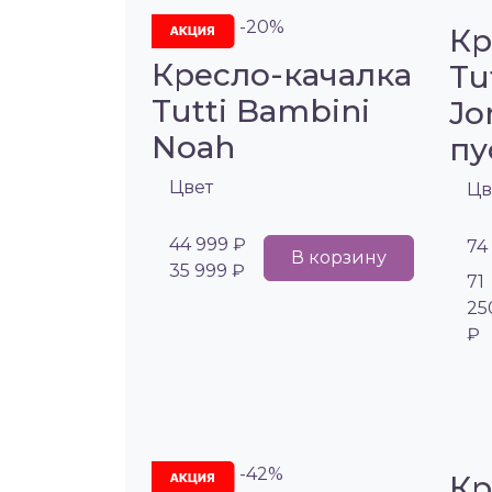
-20%
Кр
Кресло-качалка
Tu
Tutti Bambini
Jo
Noah
пу
Цвет
Цв
44 999 ₽
74
В корзину
35 999 ₽
71
25
₽
-42%
Кр