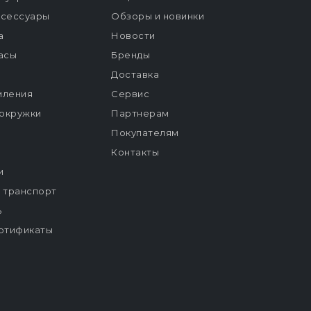
ксессуары
Обзоры и новинки
а
Новости
расы
Бренды
Доставка
мления
Сервис
окружки
Партнерам
Покупателям
Контакты
и
й транспорт
ь
ртификаты