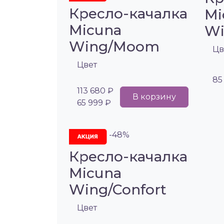
Кресло-качалка
Mi
Micuna
Wi
Wing/Moom
Цв
Цвет
85
113 680 ₽
В корзину
65 999 ₽
-48%
Кресло-качалка
Micuna
Wing/Confort
Цвет