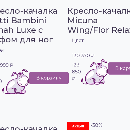
есло-качалка
Кресло-качал
tti Bambini
Micuna
nah Luxe с
Wing/Flor Rela
фом для ног
Цвет
ет
130 370 ₽
123
 999 ₽
В кор
850
В корзину
₽
0
-38%
есло-качалка