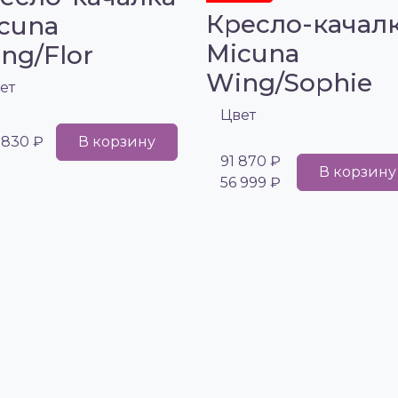
Кресло-качал
cuna
Micuna
ng/Flor
Wing/Sophie
ет
Цвет
 830 ₽
В корзину
91 870 ₽
В корзину
56 999 ₽