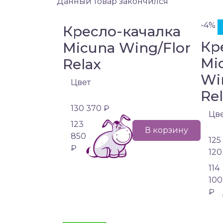
Данный товар закончился
-4%
Кресло-качалка
Кр
Micuna Wing/Flor
Mi
Relax
Wi
Цвет
Re
130 370 ₽
Цв
123
В корзину
850
125
₽
120
114
100
₽