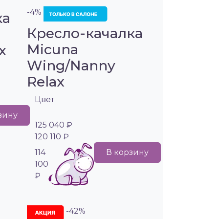
-4%
ка
Кресло-качалка
Micuna
x
Wing/Nanny
Relax
Цвет
зину
125 040 ₽
120 110 ₽
114
В корзину
100
₽
-42%