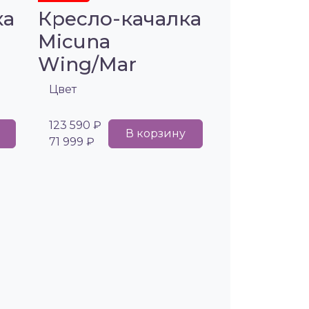
ка
Кресло-качалка
Micuna
Wing/Mar
Цвет
123 590 ₽
В корзину
71 999 ₽