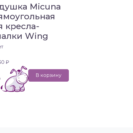
душка Micuna
ямоугольная
я кресла-
чалки Wing
ет
30 ₽
В корзину
0