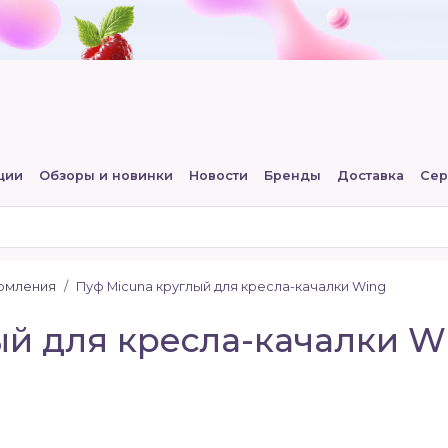
ции
Обзоры и новинки
Новости
Бренды
Доставка
Сер
ормления
Пуф Micuna круглый для кресла-качалки Wing
ый для кресла-качалки W