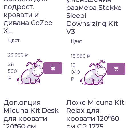
подрост.
размера Stokke
кровати и
Sleepi
дивана CoZee
Downsizing Kit
XL
V3
Цвет
Цвет
29 999 ₽
18 990 ₽
28
18
500
040
₽
₽
Доп.опция
Ложе Micuna Kit
Micuna Kit Desk
Relax для
для кровати
кровати 120*60
120*60 см
см CP-1775