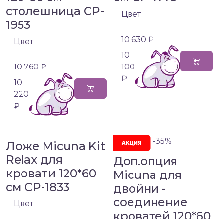
столешница CP-
Цвет
1953
10 630 ₽
Цвет
10
10 760 ₽
100
₽
10
220
₽
-35%
Ложе Micuna Kit
Relax для
Доп.опция
кровати 120*60
Micuna для
см CP-1833
двойни -
соединение
Цвет
кроватей 120*60