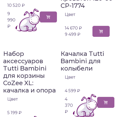
CP-1774
10 520 ₽
9
Цвет
990
₽
14 670 ₽
9 499 ₽
Набор
Качалка Tutti
аксессуаров
Bambini для
Tutti Bambini
колыбели
для корзины
Цвет
CoZee XL:
качалка и опора
4 599 ₽
Цвет
4
370
₽
5 199 ₽