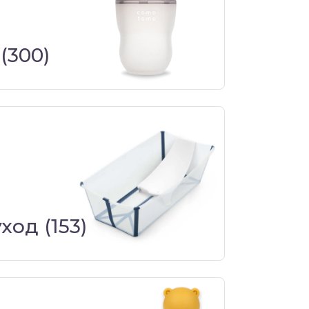
(300)
уход
(153)