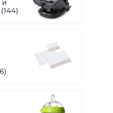
 и
(144)
6)