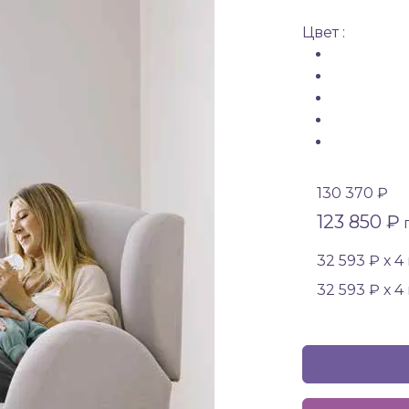
Цвет :
130 370 ₽
123 850 ₽
п
32 593 ₽ х 4
32 593 ₽ х 4