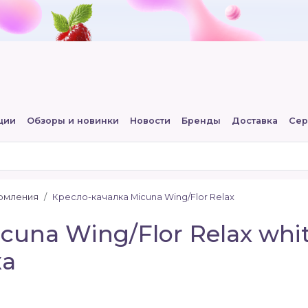
ции
Обзоры и новинки
Новости
Бренды
Доставка
Сер
ормления
Кресло-качалка Micuna Wing/Flor Relax
cuna Wing/Flor Relax whit
жа