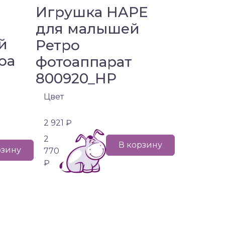
Игрушка HAPE
для малышей
й
Ретро
ba
фотоаппарат
800920_HP
Цвет
2 921 ₽
2
В корзину
рзину
770
₽