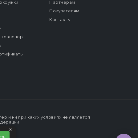
окружки
Партнерам
Покупателям
Контакты
и
й транспорт
ь
ртификаты
р и ни при каких условиях не является
едерации
×
ять