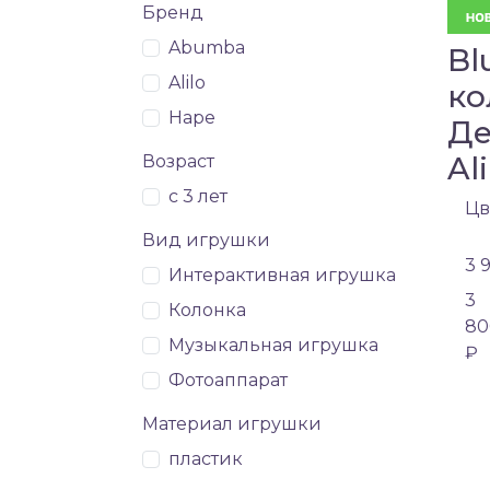
Бренд
Abumba
Bl
Alilo
ко
Hape
Де
Ali
Возраст
с 3 лет
Цв
Вид игрушки
3 
Интерактивная игрушка
3
Колонка
80
Музыкальная игрушка
₽
Фотоаппарат
Материал игрушки
пластик