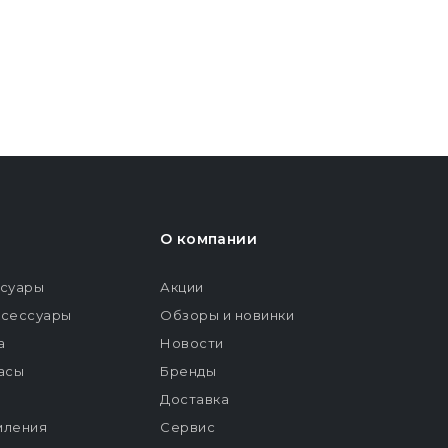
О компании
ссуары
Акции
ксессуары
Обзоры и новинки
а
Новости
расы
Бренды
Доставка
мления
Сервис