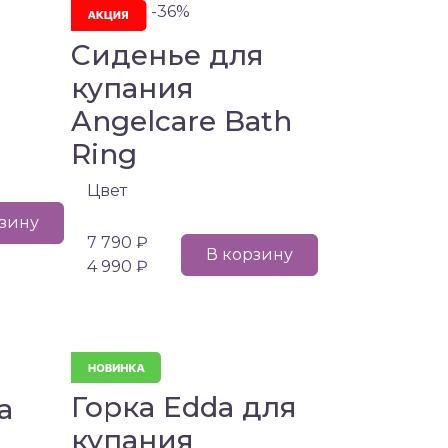
-36%
Сиденье для
купания
Angelcare Bath
Ring
Цвет
рзину
7 790 ₽
В корзину
4 990 ₽
Горка Edda для
a
купания