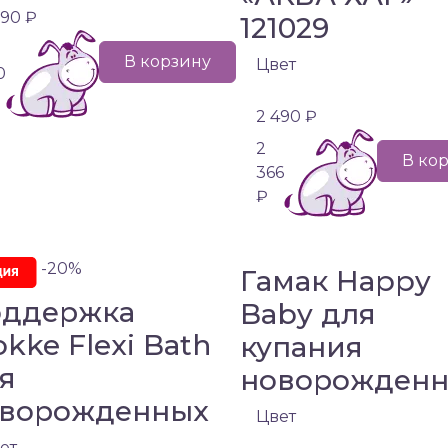
690 ₽
121029
В корзину
Цвет
0
2 490 ₽
2
В ко
366
₽
-20%
Гамак Happy
ддержка
Baby для
okke Flexi Bath
купания
я
новорожден
ворожденных
Цвет
ет