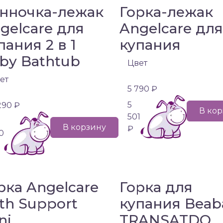
нночка-лежак
Горка-лежак
gelcare для
Angelcare для
пания 2 в 1
купания
by Bathtub
Цвет
ет
5 790 ₽
5
 290 ₽
В ко
501
В корзину
₽
0
рка Angelcare
Горка для
th Support
купания Beab
ni
TRANSATDO