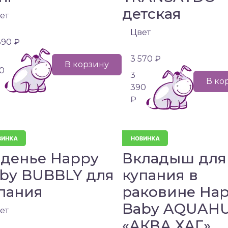
детская
ет
Цвет
890 ₽
3 570 ₽
В корзину
0
3
В ко
390
₽
денье Happy
Вкладыш для
by BUBBLY для
купания в
пания
раковине Ha
Baby AQUAH
ет
«АКВА ХАГ»