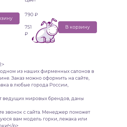
790 ₽
рзину
751
В корзину
₽
2>
в одном из наших фирменных салонов в
ине. Заказ можно оформить на сайте,
авка в любые города России,
т ведущих мировых брендов, даны
те звонок с сайта. Менеджер поможет
уюся вам модель горки, лежака или
оки!</p>