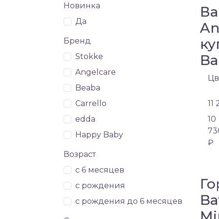
Новинка
Ва
Да
An
ку
Бренд
Stokke
Ba
Angelcare
Цв
Beaba
Carrello
11
edda
10
73
Happy Baby
₽
Возраст
с 6 месяцев
Го
с рождения
Ba
с рождения до 6 месяцев
Mi