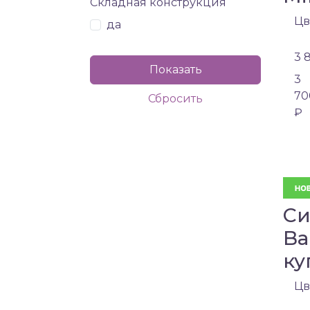
Складная конструкция
Цв
да
3 
3
70
₽
Си
Ba
ку
Цв