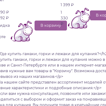
1 399 ₽
990 ₽
1
В ко
392 ₽
330
₽
идка
В корзину
рте
Где купить гамаки, горки и лежаки для купания?</h
упить гамаки, горки и лежаки для купания можно 
ве и Санкт-Петербурге или в нашем интернет-магаз
вив нужные вам товары в "Корзину". Возможна дост
вывоз из наших магазинов.</p>
а нашем сайте представлен ассортимент моделей о
вные характеристики и подробные описания.</p>
сли вам нужна консультация, позвоните или закажи
делиться с выбором и оформит заказ на понравивш
ка для купания. Вы получите товар в кратчайшие ср