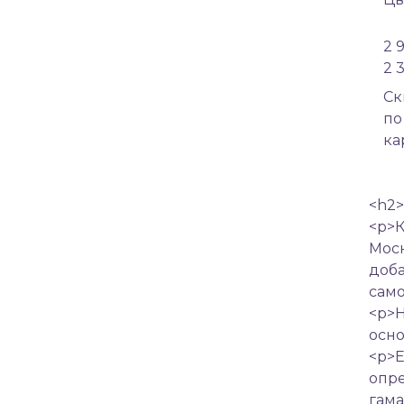
2 
2 
Cк
по
ка
<h2>
<p>К
Моск
доба
само
<p>Н
осно
<p>Е
опре
гама