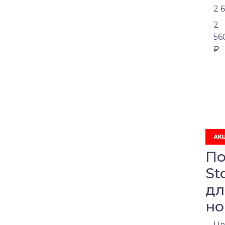
2 
2
56
₽
По
St
дл
но
Цв