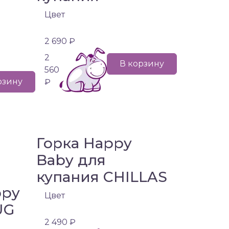
Цвет
2 690 ₽
2
В корзину
560
рзину
₽
Горка Happy
Baby для
купания CHILLAS
ppy
Цвет
UG
2 490 ₽