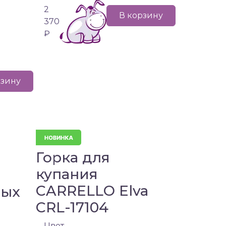
2
В корзину
370
₽
рзину
Горка для
купания
CARRELLO Elva
ных
CRL-17104
Цвет