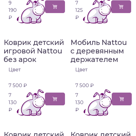
9
7
190
125
₽
₽
Коврик детский
Мобиль Nattou
игровой Nattou
с деревянным
без арок
держателем
Цвет
Цвет
7 500 ₽
7 500 ₽
7
7
130
130
₽
₽
Коврик детский
Коврик детский