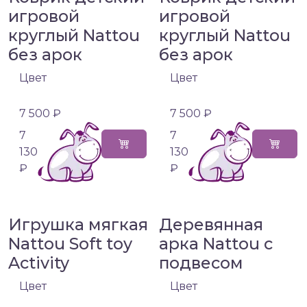
игровой
игровой
круглый Nattou
круглый Nattou
без арок
без арок
Цвет
Цвет
7 500 ₽
7 500 ₽
7
7
130
130
₽
₽
Игрушка мягкая
Деревянная
Nattou Soft toy
арка Nattou с
Activity
подвесом
Цвет
Цвет