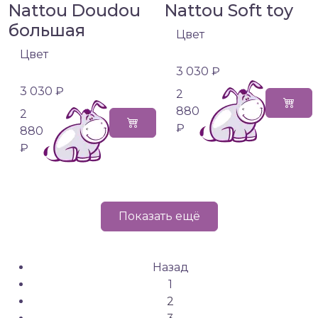
Nattou Doudou
Nattou Soft toy
большая
Цвет
Цвет
3 030 ₽
3 030 ₽
2
880
2
₽
880
₽
Показать ещё
Назад
1
2