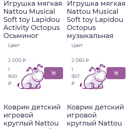
Игрушка мягкая
Игрушка мягкая
Nattou Musical
Nattou Musical
Soft toy Lapidou
Soft toy Lapidou
Activity Octopus
Octopus
Осьминог
музыкальная
Цвет
Цвет
2 000 ₽
2 060 ₽
1
1
900
957
₽
₽
Коврик детский
Коврик детский
игровой
игровой
круглый Nattou
круглый Nattou