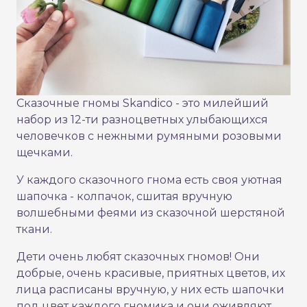
Сказочные гномы Skandico - это милейший
набор из 12-ти разноцветных улыбающихся
человечков с нежными румяными розовыми
щечками.
У каждого сказочного гнома есть своя уютная
шапочка - колпачок, сшитая вручную
волшебными феями из сказочной шерстяной
ткани.
Дети очень любят сказочных гномов! Они
добрые, очень красивые, приятных цветов, их
лица расписаны вручную, у них есть шапочки
под цвет каждого гномика и они оживляют