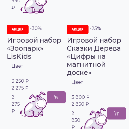
990
₽
-30%
-25%
Игровой набор
Игровой набор
«Зоопарк»
Сказки Дерева
LisKids
«Цифры на
магнитной
Цвет
доске»
3 250 ₽
Цвет
2 275 ₽
2
3 800 ₽
275
2 850 ₽
₽
2
850
₽