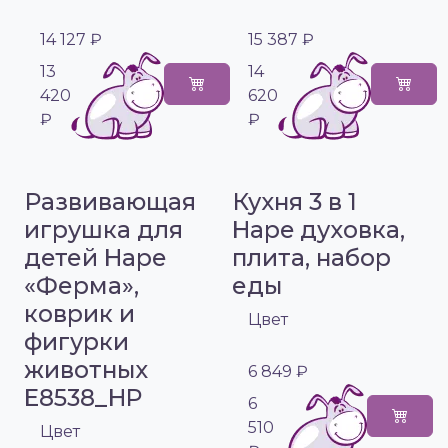
14 127 ₽
15 387 ₽
13
14
420
620
₽
₽
Развивающая
Кухня 3 в 1
игрушка для
Hape духовка,
детей Hape
плита, набор
«Ферма»,
еды
коврик и
Цвет
фигурки
животных
6 849 ₽
E8538_HP
6
510
Цвет