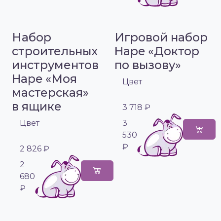
Набор
Игровой набор
строительных
Hape «Доктор
инструментов
по вызову»
Hape «Моя
Цвет
мастерская»
в ящике
3 718 ₽
Цвет
3
530
₽
2 826 ₽
2
680
₽