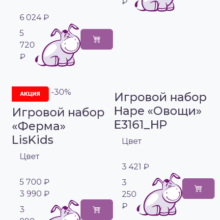
₽
6 024 ₽
5
720
₽
-30%
Игровой набор
Hape «Овощи»
Игровой набор
E3161_HP
«Ферма»
LisKids
Цвет
Цвет
3 421 ₽
5 700 ₽
3
3 990 ₽
250
₽
3