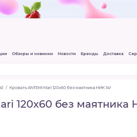
ции
Обзоры и новинки
Новости
Бренды
Доставка
Сер
60
Кровать ANTEMI Mari 120х60 без маятника НИК 14г
ri 120х60 без маятника 