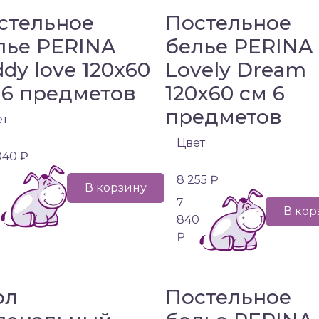
стельное
Постельное
лье PERINA
белье PERINA
ddy love 120х60
Lovely Dream
 6 предметов
120х60 см 6
предметов
ет
Цвет
040 ₽
8 255 ₽
В корзину
0
7
В кор
840
₽
ол
Постельное