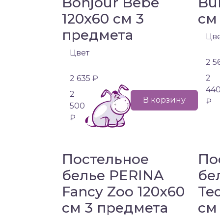
Bonjour Bebe
Bu
120х60 см 3
см
предмета
Цв
Цвет
2 5
2
2 635 ₽
44
2
В корзину
₽
500
₽
Постельное
По
белье PERINA
бе
Fancy Zoo 120х60
Te
см 3 предмета
см