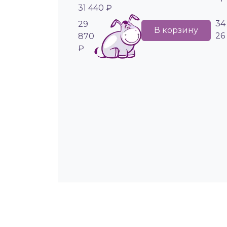
31 440 ₽
34
29
В корзину
26
870
₽