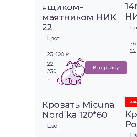
14
ящиком-
НИ
маятником НИК
22
Цв
Цвет
26
22
23 400 ₽
22
В корзину
230
₽
Кровать Micuna
Кр
Nordika 120*60
Po
Цвет
Цв