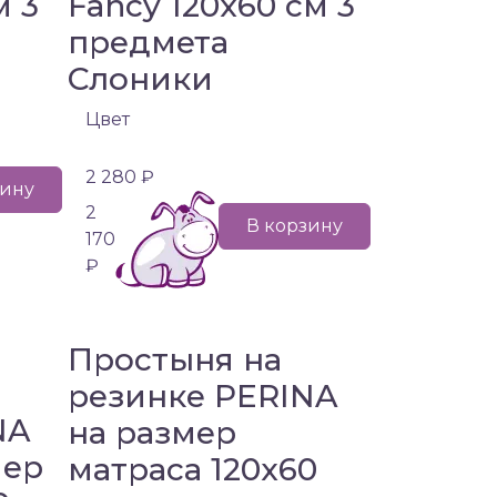
м 3
Fancy 120х60 см 3
предмета
Слоники
Цвет
2 280 ₽
зину
2
В корзину
170
₽
Простыня на
резинке PERINA
NA
на размер
мер
матраса 120х60