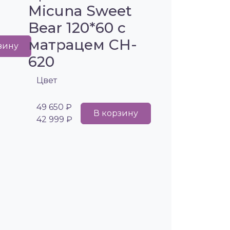
Micuna Sweet
Bear 120*60 с
матрацем CH-
зину
620
Цвет
49 650 ₽
В корзину
42 999 ₽