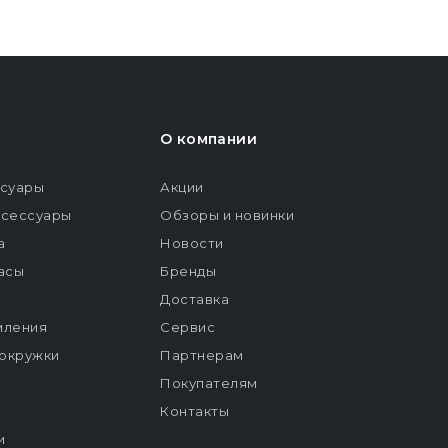
О компании
ссуары
Акции
ксессуары
Обзоры и новинки
а
Новости
расы
Бренды
Доставка
мления
Сервис
окружки
Партнерам
Покупателям
Контакты
и