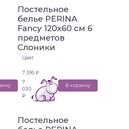
Постельное
белье PERINA
Fancy 120х60 см 6
предметов
Слоники
Цвет
7 395 ₽
7
зину
В корзину
030
₽
Постельное