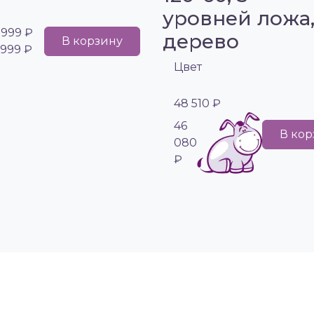
уровней ложа
 999 ₽
дерево
В корзину
 999 ₽
Цвет
48 510 ₽
46
В кор
080
₽