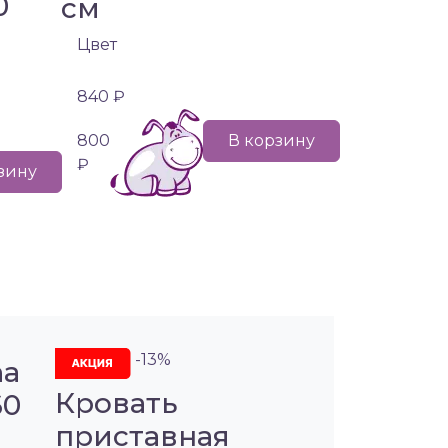
0
см
Цвет
840 ₽
800
В корзину
₽
зину
-13%
na
Кровать
60
приставная