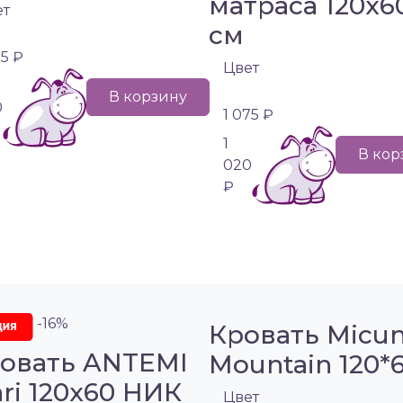
матраса 120х6
ет
см
75 ₽
Цвет
В корзину
0
1 075 ₽
1
В кор
020
₽
-16%
Кровать Micu
овать ANTEMI
Mountain 120*
ri 120х60 НИК
Цвет