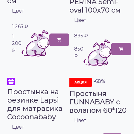
см
PERINA Semi-
oval 100х70 см
Цвет
Цвет
1 265 ₽
895 ₽
1
200
850
₽
₽
-68%
Простынка на
Простыня
резинке Lapsi
FUNNABABY с
для матрасика
воланом 60*120
Cocoonababy
Цвет
Цвет