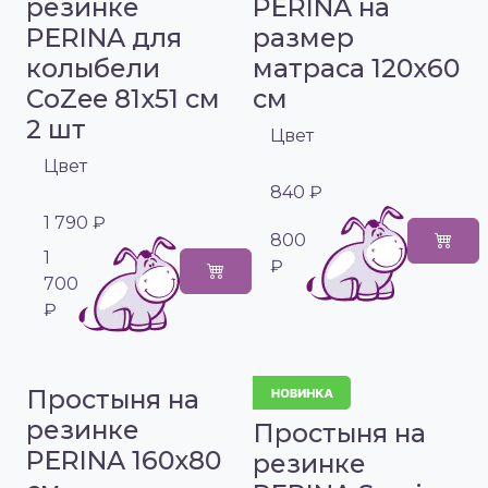
резинке
PERINA на
PERINA для
размер
колыбели
матраса 120х60
CoZee 81х51 см
см
2 шт
Цвет
Цвет
840 ₽
1 790 ₽
800
1
₽
700
₽
Простыня на
резинке
Простыня на
PERINA 160х80
резинке