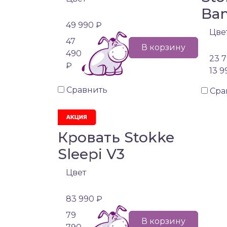
Ba
49 990 ₽
Цве
47
В корзину
490
23 7
₽
13 9
Сравнить
Сра
Кровать Stokke
Sleepi V3
Цвет
83 990 ₽
79
В корзину