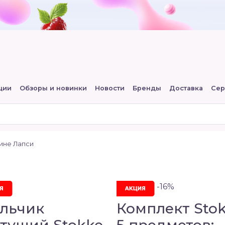
ции
Обзоры и новинки
Новости
Бренды
Доставка
Сер
зине Лапси
-16%
ульчик
Комплект Sto