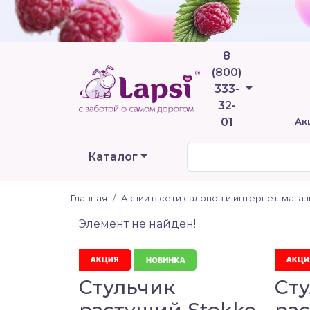
8
(800)
Телефоны
333-
32-
01
Ак
Каталог
Главная
Акции в сети салонов и интернет-мага
Элемент не найден!
Стульчик
Ст