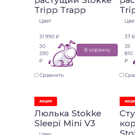
растущий Stokke
ра
Tripp Trapp
Tri
Цвет
Цве
31 990 ₽
37 6
30
35
В корзину
390
810
₽
₽
Сравнить
Сра
Люлька Stokke
Сту
Sleepi Mini V3
ко
Sto
Цвет