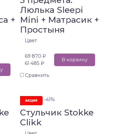
3 предмета:
Люлька Sleepi
са +
Mini + Матрасик +
Простыня
Цвет
69 870 ₽
В корзину
61 485 ₽
ну
Сравнить
-41%
ke
Стульчик Stokke
Clikk
Цвет