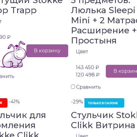
стущий Stokke
5 предметов:
pp Trapp
Люлька Sleepi
Mini + 2 Матра
т
Расширение +
90 ₽
Простыня
В корзину
Цвет
143 450 ₽
В корзи
120 498 ₽
внить
Сравнить
-41%
-29%
льчик для
Стульчик Stok
рмления
Clikk Витрина
kke Clikk
Цвет