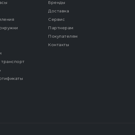
расы
Бренды
Доставка
мления
Сервис
окружки
Партнерам
Покупателям
Контакты
и
й транспорт
ь
ртификаты