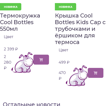
Термокружка
Крышка Cool
Cool Bottles
Bottles Kids Cap с
550мл
трубочками и
ёршиком для
Цвет
термоса
2 399 ₽
Цвет
2
280
499 ₽
₽
470
₽
Остальные новости