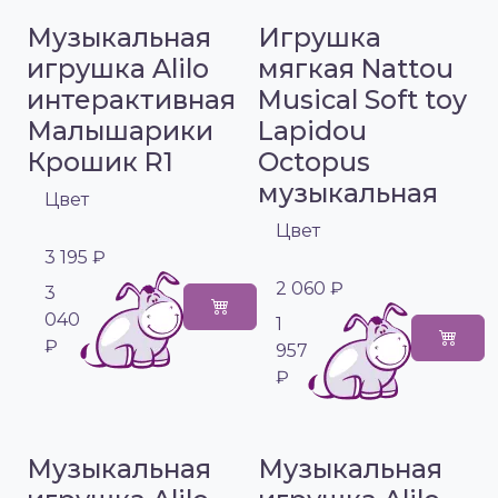
Музыкальная
Игрушка
игрушка Alilo
мягкая Nattou
интерактивная
Musical Soft toy
Малышарики
Lapidou
Крошик R1
Octopus
музыкальная
Цвет
Цвет
3 195 ₽
2 060 ₽
3
040
1
₽
957
₽
Музыкальная
Музыкальная