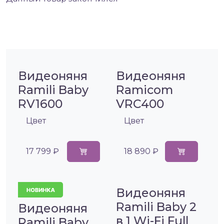
Видеоняня
Видеоняня
Ramili Baby
Ramicom
RV1600
VRC400
Цвет
Цвет
17 799 ₽
18 890 ₽
Видеоняня
Ramili Baby 2
Видеоняня
в 1 Wi-Fi Full
Ramili Baby