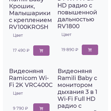
HD радио с
Крошик,
повышенной
Малышарики
дальностью
с креплением
RV1800
RV100KROSH
Цвет
Цвет
19 890 ₽
17 490 ₽
Видеоняня
Видеоняня
Ramicom Wi-
Ramili Baby с
Fi 2K VRC400C
монитором
дыхания 3 в 1
Цвет
Wi-Fi Full HD
радио с
9 790 ₽