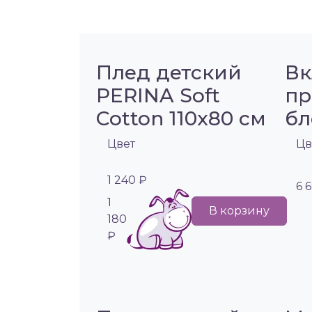
Плед детский
Вк
PERINA Soft
пр
Cotton 110х80 см
бл
Цвет
Цв
1 240 ₽
6 
1
В корзину
180
₽