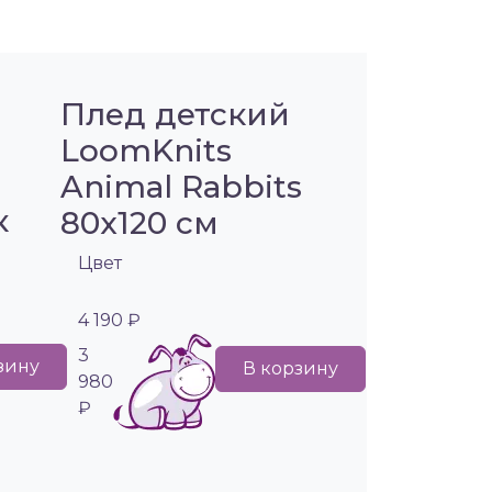
Плед детский
LoomKnits
Animal Rabbits
к
80х120 см
Цвет
4 190 ₽
3
зину
В корзину
980
₽