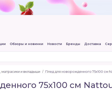
ции
Обзоры и новинки
Новости
Бренды
Доставка
Сер
, матрасики и вкладыши
Плед для новорожденного 75х100 см N
енного 75х100 см Natto