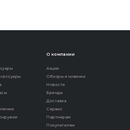
О компании
ссуары
Акции
ксессуары
Обзоры и новинки
а
Новости
расы
Бренды
Доставка
мления
Сервис
окружки
Партнерам
Покупателям