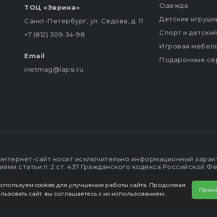
Одежда
ТОЦ «Эврика»
Детские игрушк
Санкт-Петербург, ул. Седова, д. 11
Спорт и детски
+7 (812) 309-34-98
Игровая мебел
Email
Подарочные се
inetmag@lapsi.ru
интернет-сайт носит исключительно информационный характе
ми статьи п. 2 ст. 437 Гражданского кодекса Российской Ф
спользуем cookies для улучшения работы сайта. Продолжая
Прин
льзовать сайт, вы соглашаетесь с их использованием.