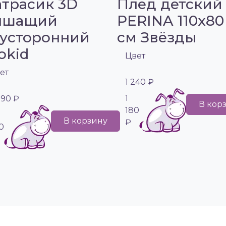
трасик 3D
Плед детский
ышащий
PERINA 110х80
усторонний
см Звёзды
okid
Цвет
ет
1 240 ₽
1
790 ₽
В кор
180
В корзину
₽
0