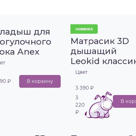
ладыш для
Матрасик 3D
огулочного
дышащий
ока Anex
Leokid класси
ет
Цвет
690 ₽
В корзину
3 390 ₽
3
В кор
220
₽