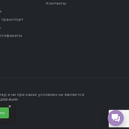
Контакты
и
й транспорт
ь
ртификаты
р и ни при каких условиях не является
едерации
×
ять