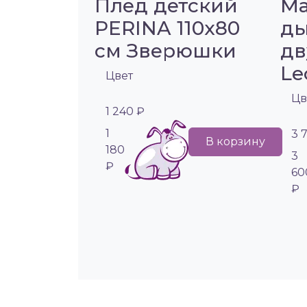
Плед детский
Ма
PERINA 110х80
д
см Зверюшки
дв
Le
Цвет
Цв
1 240 ₽
1
3 
В корзину
180
3
₽
60
₽