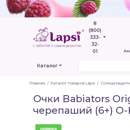
8
(800)
Телефоны
333-
32-
01
Ак
Каталог
Главная
Каталог товаров Lapsi
Солнцезащитн
Очки Babiators Or
черепаший (6+) O
Новинка