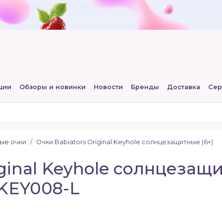
ции
Обзоры и новинки
Новости
Бренды
Доставка
Сер
ые очки
Очки Babiators Original Keyhole солнцезащитные (6+)
iginal Keyhole солнцеза
-KEY008-L