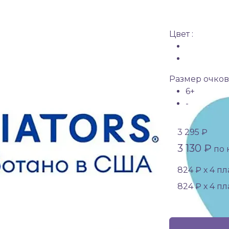
Цвет :
Размер очков 
6+
-
3 295 ₽
3 130 ₽
по к
824 ₽ х 4 п
824 ₽ х 4 п