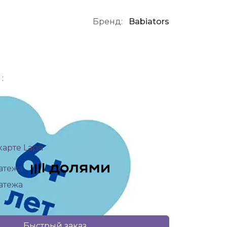
Бренд:
Babiators
:
арте Lapsi
латежа
латежа
Быстрый заказ