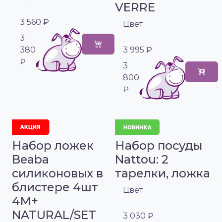
VERRE
3 560 ₽
Цвет
3
380
3 995 ₽
₽
3
800
₽
Набор ложек
Набор посуды
Beaba
Nattou: 2
силиконовых в
тарелки, ложка
блистере 4шт
Цвет
4М+
NATURAL/SET
3 030 ₽