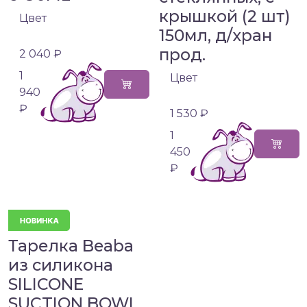
крышкой (2 шт)
Цвет
150мл, д/хран
прод.
2 040 ₽
1
Цвет
940
₽
1 530 ₽
1
450
₽
Тарелка Beaba
из силикона
SILICONE
SUCTION BOWL