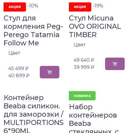
-10%
-19%
Стул для
Стул Micuna
кормления Peg-
OVO ORIGINAL
Perego Tatamia
TIMBER
Follow Me
Цвет
Цвет
49 640 ₽
39 999 ₽
45 499 ₽
40 899 ₽
Контейнер
Beaba силикон.
Набор
для заморозки /
контейнеров
MULTIPORTIONS
Beaba
6*90ML
стеклянных, с