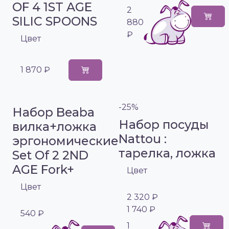
OF 4 1ST AGE
2
SILIC SPOONS
880
₽
Цвет
1 870 ₽
-25%
Набор Beaba
Набор посуды
вилка+ложка
Nattou :
эргономические
тарелка, ложка
Set Of 2 2ND
AGE Fork+
Цвет
Цвет
2 320 ₽
1 740 ₽
540 ₽
1