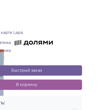
карте Lapsi
латежа
латежа
Быстрый заказ
В корзину
ь: