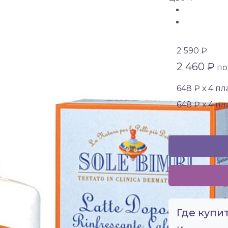
2 590 ₽
2 460 ₽
по 
648 ₽ х 4 п
648 ₽ х 4 п
Где купит