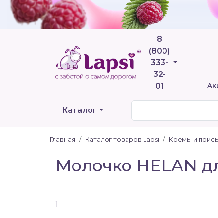
8
(800)
Телефоны
333-
32-
01
Ак
Каталог
Главная
Каталог товаров Lapsi
Кремы и прис
Молочко HELAN дл
1