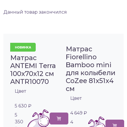
Данный товар закончился
Матрас
Fiorellino
Матрас
Bamboo mini
ANTEMI Terra
для колыбели
100х70х12 см
CoZee 81х51х4
ANTR10070
см
Цвет
Цвет
5 630 ₽
4 649 ₽
5
350
4