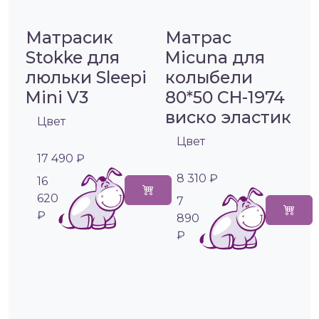
Матрасик
Матрас
Stokke для
Micuna для
люльки Sleepi
колыбели
Mini V3
80*50 CH-1974
виско эластик
Цвет
Цвет
17 490 ₽
8 310 ₽
16
620
7
₽
890
₽