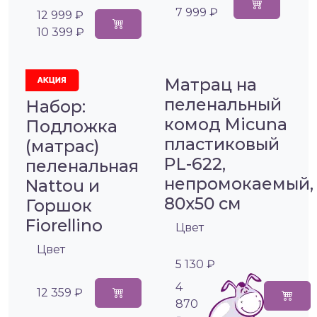
7 999 ₽
12 999 ₽
10 399 ₽
Матрац на
пеленальный
Набор:
комод Micuna
Подложка
пластиковый
(матрас)
PL-622,
пеленальная
непромокаемый,
Nattou и
80х50 см
Горшок
Fiorellino
Цвет
Цвет
5 130 ₽
4
12 359 ₽
870