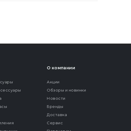
О компании
ссуары
Акции
ксессуары
Обзоры и новинки
а
Новости
расы
Бренды
Доставка
мления
Сервис