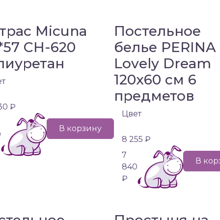
трас Micuna
Постельное
7*57 CH-620
белье PERINA
лиуретан
Lovely Dream
120х60 см 6
ет
предметов
30 ₽
Цвет
В корзину
0
8 255 ₽
7
В кор
840
₽