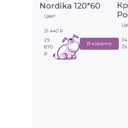
Кр
Nordika 120*60
Po
Цвет
Цв
31 440 ₽
34
29
В корзину
26
870
₽