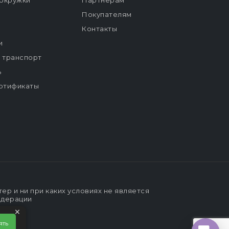
окружки
Партнерам
Покупателям
Контакты
и
й транспорт
ь
ртификаты
р и ни при каких условиях не является
едерации
×
ять