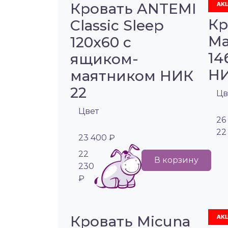
Кровать ANTEMI
Кр
Classic Sleep
Ma
120х60 с
14
ящиком-
НИ
маятником НИК
22
Цв
Цвет
26
22
23 400 ₽
22
В корзину
230
₽
Кровать Micuna