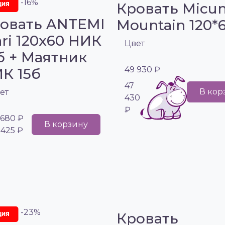
-16%
Кровать Micu
овать ANTEMI
Mountain 120*
ri 120х60 НИК
Цвет
б + Маятник
49 930 ₽
К 15б
47
В кор
ет
430
₽
 680 ₽
В корзину
 425 ₽
-23%
Кровать