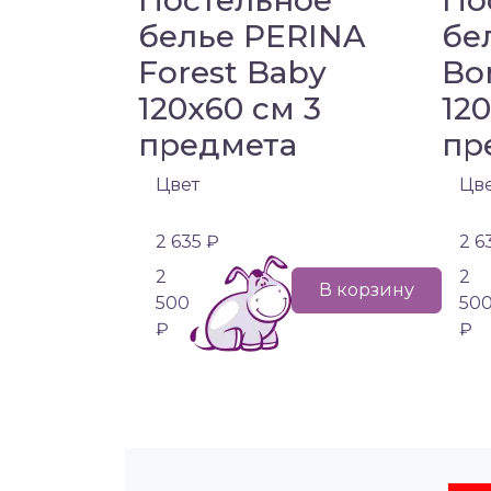
Постельное
По
белье PERINA
бе
Forest Baby
Bo
120х60 см 3
12
предмета
пр
Цвет
Цв
2 635 ₽
2 6
2
2
В корзину
500
50
₽
₽