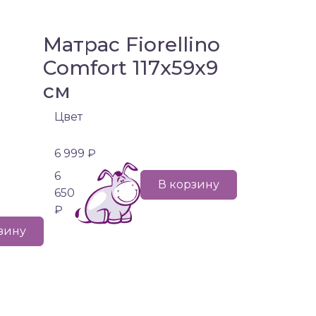
Матрас Fiorellino
Comfort 117х59х9
см
Цвет
6 999 ₽
6
В корзину
650
₽
зину