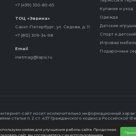
Термосы и терм
+7 (499) 350-80-65
Купание и уход
Одежда
ТОЦ «Эврика»
Детские игрушк
Санкт-Петербург, ул. Седова, д. 11
Спорт и детски
+7 (812) 309-34-98
Игровая мебел
Email
Подарочные се
inetmag@lapsi.ru
интернет-сайт носит исключительно информационный характе
ми статьи п. 2 ст. 437 Гражданского кодекса Российской Ф
спользуем cookies для улучшения работы сайта. Продолжая
Прин
льзовать сайт, вы соглашаетесь с их использованием.