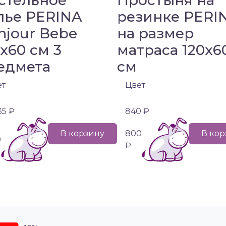
стельное
Простыня на
лье PERINA
резинке PERI
njour Bebe
на размер
0х60 см 3
матраса 120х6
едмета
см
ет
Цвет
35 ₽
840 ₽
В корзину
800
В кор
0
₽