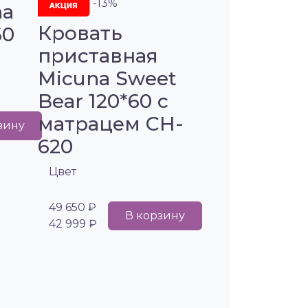
-13%
na
Кровать
60
приставная
Micuna Sweet
Bear 120*60 с
матрацем CH-
зину
620
Цвет
49 650 ₽
В корзину
42 999 ₽