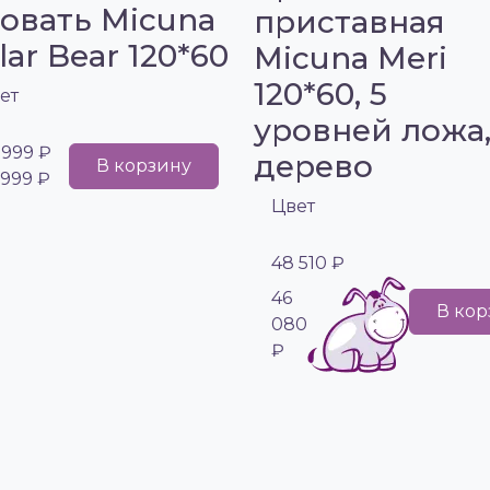
овать Micuna
приставная
lar Bear 120*60
Micuna Meri
120*60, 5
ет
уровней ложа
 999 ₽
дерево
В корзину
 999 ₽
Цвет
48 510 ₽
46
В кор
080
₽