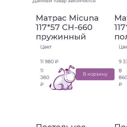
Данный товар закончился
Матрас Micuna
Ма
117*57 CH-660
11
пружинный
по
Цвет
Цв
11 980 ₽
9 3
11
8
В корзину
380
86
₽
₽