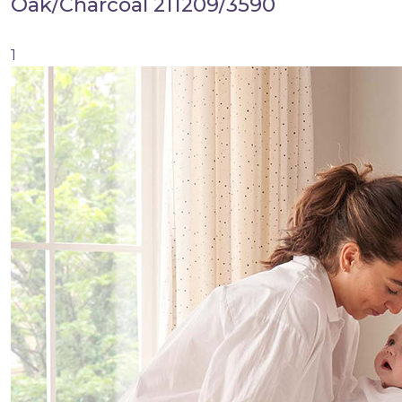
Oak/Charcoal 211209/3590
1