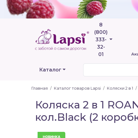
8
(800)
Телефоны
333-
32-
01
Ак
Каталог
Главная
Каталог товаров Lapsi
Коляски 2 в 1
Коляска 2 в 1 ROA
кол.Black (2 короб
Новинка