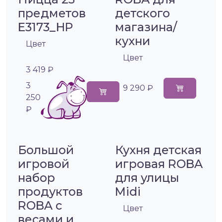
предметов
детского
E3173_HP
магазина/
кухни
Цвет
Цвет
3 419 ₽
3
9 290 ₽
250
₽
Большой
Кухня детская
игровой
игровая ROBA
набор
для улицы
продуктов
Midi
ROBA с
Цвет
весами и