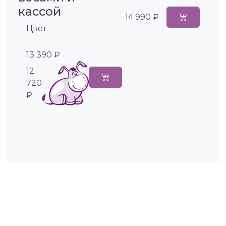
кассой
14 990 ₽
Цвет
13 390 ₽
12
720
₽