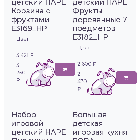
детский HAPE
детский HAPE
Корзина с
Фрукты
фруктами
деревянные 7
E3169_HP
предметов
E3182_HP
Цвет
Цвет
3 421 ₽
2 600 ₽
3
250
2
₽
470
₽
Набор
Большая
игровой
детская
детский HAPE
игровая кухня