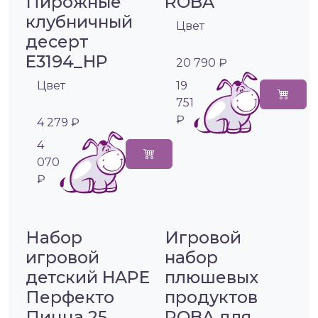
Пирожные
ROBA
клубничный
Цвет
десерт
E3194_HP
20 790 ₽
Цвет
19
751
₽
4 279 ₽
4
070
₽
Набор
Игровой
игровой
набор
детский HAPE
плюшевых
Перфекто
продуктов
Пицца 25
ROBA для