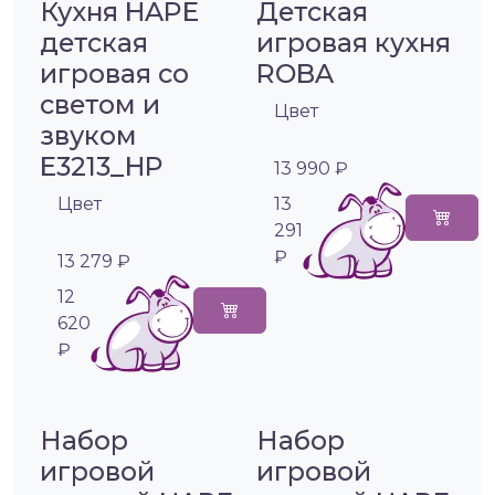
Кухня HAPE
Детская
детская
игровая кухня
игровая со
ROBA
светом и
Цвет
звуком
E3213_HP
13 990 ₽
Цвет
13
291
₽
13 279 ₽
12
620
₽
Набор
Набор
игровой
игровой