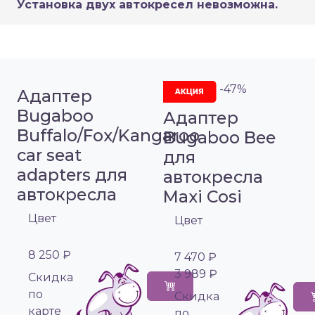
Установка двух автокресел невозможна.
-47%
Адаптер
Bugaboo
Адаптер
Buffalo/Fox/Kangaroo
Bugaboo Bee
car seat
для
adapters для
автокресла
автокресла
Maxi Cosi
Цвет
Цвет
8 250 ₽
7 470 ₽
3 989 ₽
Cкидка
по
Cкидка
карте
по