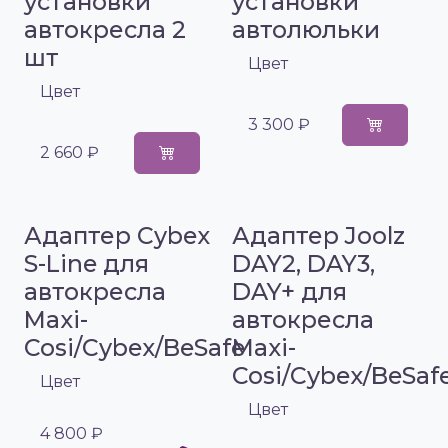
установки
установки
автокресла 2
автолюльки
шт
Цвет
Цвет
3 300 ₽
2 660 ₽
Адаптер Cybex
Адаптер Joolz
S-Line для
DAY2, DAY3,
автокресла
DAY+ для
Maxi-
автокресла
Cosi/Cybex/BeSafe
Maxi-
Cosi/Cybex/BeSaf
Цвет
Цвет
4 800 ₽