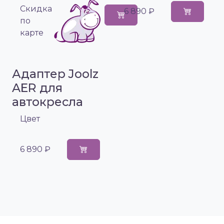
Cкидка
6 890 ₽
по
карте
Адаптер Joolz
AER для
автокресла
Цвет
6 890 ₽