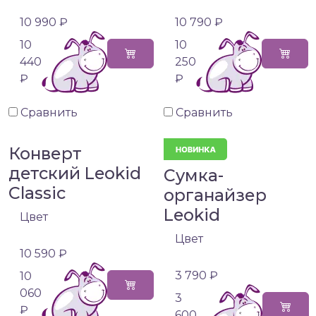
10 990 ₽
10 790 ₽
10
10
440
250
₽
₽
Сравнить
Сравнить
Конверт
детский Leokid
Сумка-
Classic
органайзер
Leokid
Цвет
Цвет
10 590 ₽
3 790 ₽
10
060
3
₽
600