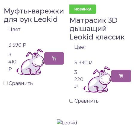
Муфты-варежки
для рук Leokid
Матрасик 3D
дышащий
Цвет
Leokid классик
3 590 ₽
Цвет
3
410
3 390 ₽
₽
3
220
Сравнить
₽
Сравнить