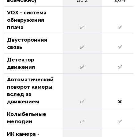
возможно)
до 2
до 4
VOX - система
обнаружения
плача
✅
✅
Двусторонняя
связь
✅
✅
Детектор
движения
✅
✅
Автоматический
поворот камеры
вслед за
движением
✅
❌
Колыбельные
мелодии
✅
✅
ИК камера -