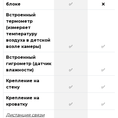
блоке
✅
❌
Встроенный
термометр
(измеряет
температуру
воздуха в детской
возле камеры)
✅
✅
Встроенный
гигрометр (датчик
влажности)
✅
✅
Крепление на
стену
✅
✅
Крепление на
кроватку
✅
✅
Дистанция связи