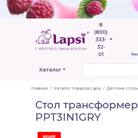
8
(800)
Телефоны
333-
32-
01
Ак
Каталог
Главная
Каталог товаров Lapsi
Детские столы
Стол трансформер д
PPT3IN1GRY
Акция