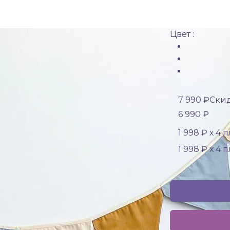
Цвет :
7 990 ₽
Скид
6 990 ₽
1 998 ₽ х 4 
1 998 ₽ х 4 