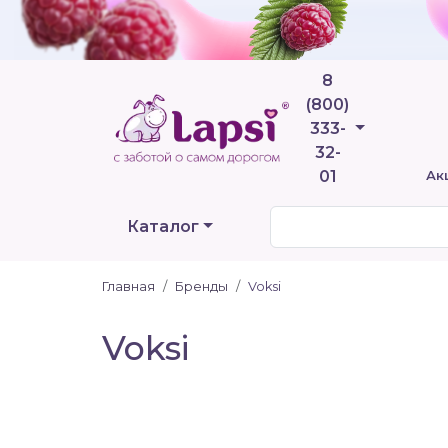
8
(800)
Телефоны
333-
32-
01
Ак
Каталог
Главная
Бренды
Voksi
Voksi