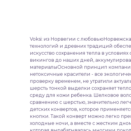
Voksi: из Норвегии с любовьюНорвежска
технологий и древних традиций обесп
искусство сохранения тепла в условиях
викингов до наших дней, аккумулирован
материалыОсновной принцип компании: 
нетоксичные красители - все экологиче
проверку временем, не утратили актуаль
шерсть тонкой выделки сохраняет тепло
среду для кожи ребенка. Шелковое волок
сравнению с шерстью, значительно лег
детских конвертов, которое применяетс
кнопки. Такой конверт можно легко пр
холодные ночи, а вместе с жестким дно
которая вырабатывалась многими покол