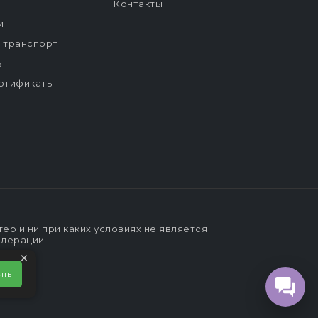
Контакты
и
й транспорт
ь
ртификаты
р и ни при каких условиях не является
едерации
×
ять