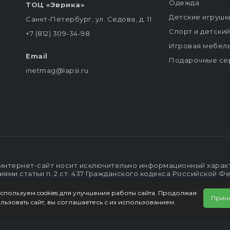
Одежда
ТОЦ «Эврика»
Детские игрушк
Санкт-Петербург, ул. Седова, д. 11
Спорт и детски
+7 (812) 309-34-98
Игровая мебел
Email
Подарочные се
inetmag@lapsi.ru
интернет-сайт носит исключительно информационный характе
ми статьи п. 2 ст. 437 Гражданского кодекса Российской Ф
спользуем cookies для улучшения работы сайта. Продолжая
Прин
льзовать сайт, вы соглашаетесь с их использованием.