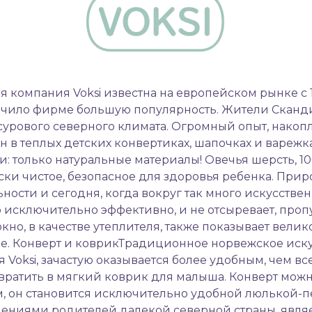
я компания Voksi известна на европейском рынке с 
ечило фирме большую популярность. Жители Сканд
 сурового северного климата. Огромный опыт, нако
 в теплых детских конвертиках, шапочках и варежк
только натуральные материалы! Овечья шерсть, 10
ски чистое, безопасное для здоровья ребенка. При
ности и сегодня, когда вокруг так много искусстве
 исключительно эффективно, и не отсыревает, пропу
но, в качестве утеплителя, также показывает велик
че. Конверт и коврикТрадиционное норвежское иск
я Voksi, зачастую оказывается более удобным, чем 
евратить в мягкий коврик для малыша. Конверт мож
м, он становится исключительно удобной люлькой-п
ениями родителей далекой северной страны, явля