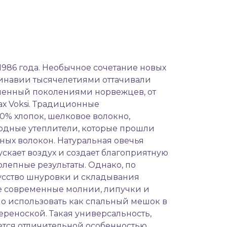
1986 года. Необычное сочетание новых
инавии тысячелетиями оттачивали
пленный поколениями норвежцев, от
ах Voksi. Традиционные
0% хлопок, шелковое волокно,
родные утеплители, которые прошли
нных волокон. Натуральная овечья
скает воздух и создает благоприятную
олепные результаты. Однако, по
усство шнуровки и складывания
все современные молнии, липучки и
но использовать как спальный мешок в
ереноской. Такая универсальность,
ется отличительной особенностью