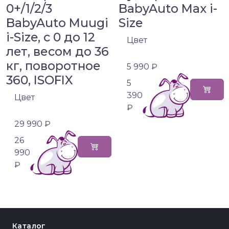
0+/1/2/3
BabyAuto Max i-
BabyAuto Muugi
Size
i-Size, с 0 до 12
Цвет
лет, весом до 36
кг, поворотное
5 990 ₽
360, ISOFIX
5
390
Цвет
₽
29 990 ₽
26
990
₽
Каталог